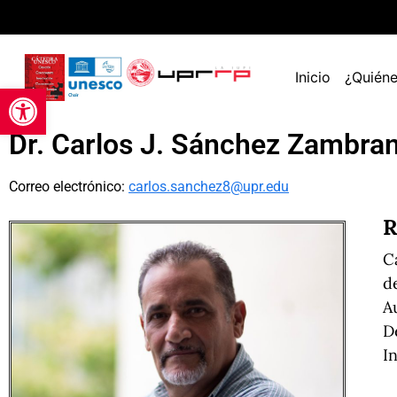
Inicio
¿Quién
Open toolbar
Dr. Carlos J. Sánchez Zambra
Correo electrónico:
carlos.sanchez8@upr.edu
R
C
d
A
D
I