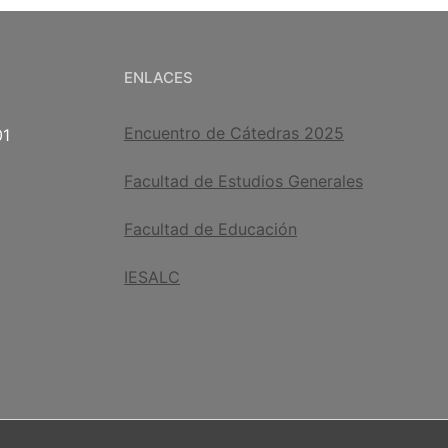
ENLACES
Encuentro de Cátedras 2025
01
Facultad de Estudios Generales
Facultad de Educación
IESALC